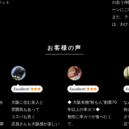
ーベット
の合う仲
ーンにご
また、ラ
は、おひ
お客様の声
を
大阪に住む友人と
◆ 大阪名物“粉もん”創業70
な
雰囲気もあって
年以上の串カツ◆
前
コスパも良く
無性に串カツが食べたく
さ
満
店員さんも大阪感が楽しい
て、
店