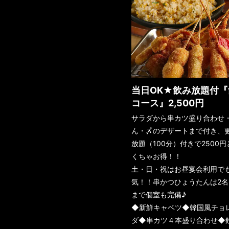
当日OK★飲み放題付『
コース』2,500円
サラダから串カツ盛り合わせ
ん・〆のデザートまで付き、
放題（100分）付きで2500
くちゃお得！！
土・日・祝はお昼宴会利用で
気！！串かつひょうたんは2名
まで個室も完備♪
◆新鮮キャベツ◆韓国風チョ
ダ◆串カツ４本盛り合わせ◆