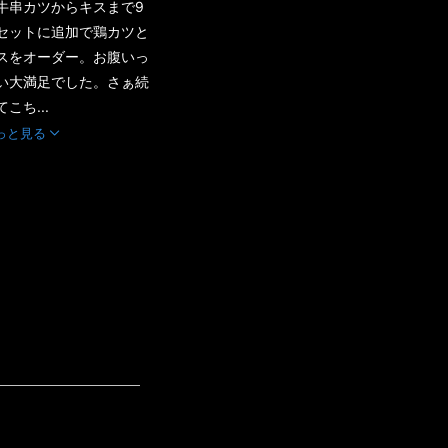
牛串カツからキスまで9
セットに追加で鶏カツと
スをオーダー。お腹いっ
い大満足でした。さぁ続
てこち...
っと見る