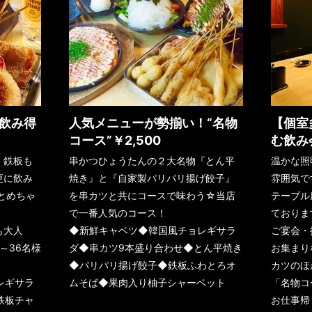
飲み得
人気メニューが勢揃い！“名物
【個室
コース”￥2,500
む飲み
・鉄板も
串かつひょうたんの２大名物『とん平
温かな照
更に飲み
焼き』と『自家製パリパリ揚げ餃子』
雰囲気で
円とめちゃ
を串カツと共にコースで味わう☆当店
テーブル
で一番人気のコース！
ておりま
も大人
◆新鮮キャベツ◆韓国風チョレギサラ
ご宴会・
～36名様
ダ◆串カツ9本盛り合わせ◆とん平焼き
お集まり
◆パリパリ揚げ餃子◆鉄板ふわとろオ
カツのほ
レギサラ
ムそば◆果肉入り柚子シャーベット
「名物コー
鉄板チャ
お仕事帰