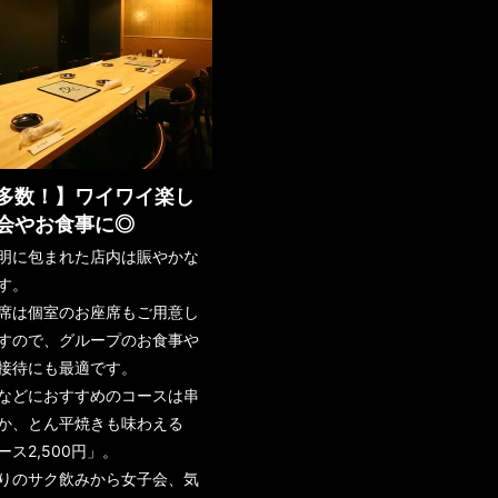
多数！】ワイワイ楽し
会やお食事に◎
明に包まれた店内は賑やかな
す。
席は個室のお座席もご用意し
すので、グループのお食事や
接待にも最適です。
などにおすすめのコースは串
か、とん平焼きも味わえる
ス2,500円」。
りのサク飲みから女子会、気