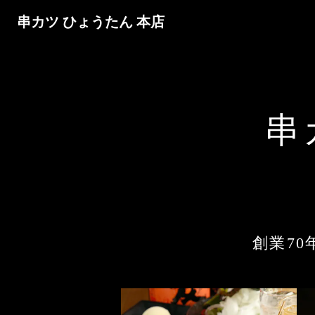
串カツ ひょうたん 本店
串
創業7